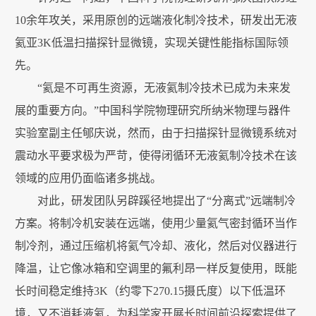
10余年攻关，采用原创的远端液化制冷技术，研发出无液
氦亚3K低温扫描探针显微镜，实现关键性能指标国际领
先。
“氦是不可再生资源，无液氦制冷技术已成为未来发
展的重要方向。”中国科学院物理研究所纳米物理与器件
实验室副主任郇庆说，然而，由于扫描探针显微镜系统对
震动水平要求极为严苛，使得闭循环无液氦制冷技术在该
领域的应用仍面临诸多挑战。
对此，研发团队另辟蹊径地提出了“分离式”远端制冷
方案。将制冷机安装在远端，使用少量氦气密封循环当作
制冷剂，通过压缩机将氦气冷却、液化，然后对仪器进行
降温，让它像冰箱和空调里的氟利昂一样反复使用，既能
长时间稳定维持3K（约零下270.15摄氏度）以下低温环
境，又不消耗液氦，为科学家开展长时间前沿探索提供了